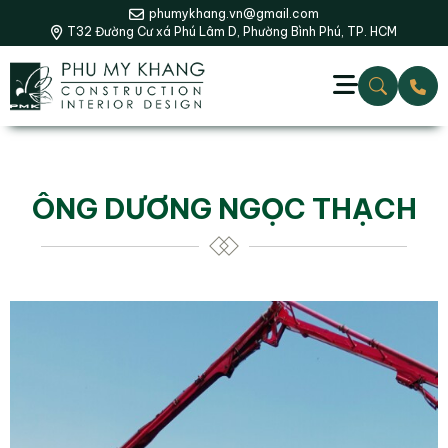
phumykhang.vn@gmail.com
T32 Đường Cư xá Phú Lâm D, Phường Bình Phú, TP. HCM
ÔNG DƯƠNG NGỌC THẠCH