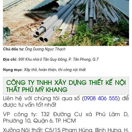
Chủ đầu tư:
Ông Dương Ngọc Thạch
Địa chỉ:
991 Khu nhà ở Tân Quy Đông, P. Tân Phong, Q.7
Hạng mục:
Xây thô, hoàn thiện, thi công nội thất
CÔNG TY TNHH XÂY DỰNG THIẾT KẾ NỘI
THẤT PHÚ MỸ KHANG
Liên hệ với chúng tôi qua số (
0908 406 555
) để
được tư vấn tốt nhất
VP c
ông ty
: T32 Đường Cư xá Phú Lâm D,
Phường 10, Quận 6, TP. HCM
X
ưởng Nội thất: C5/15 Phạm Hùng, Bình Hưng, H.